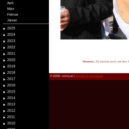
April
März
Februar
Jänner
2025
2024
2023
2022
2021
2020
Hinweis:
Du kannst auch mit den P
2019
reload
2018
© 2008: conny.at |
kontakt & impressum
2017
2016
2015
2014
2013
2012
2011
2010