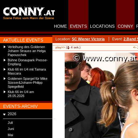
HOME
EVENTS
LOCATIONS
CONNY
Location:
SC Wiener Victoria
Event:
2.Band 
AKTUELLE EVENTS
Verleihung des Goldenen
<-
play>>
(
4
sek.)
Johann Strauss an Helga
Papouschek
Bühne Donaupark Presse-
Empfang
Klub 66 im U4 mit Tamara
Mascara
Goldenen Spargel für Mike
Süsser&Johann-Philipp
Spiegelfeld
Klub 66 im U4 am
28.05.2026
EVENTS-ARCHIV
2026
Juli
Juni
Mai