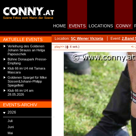
HOME
EVENTS
LOCATIONS
CONNY
Location:
SC Wiener Victoria
Event:
2.Band 
AKTUELLE EVENTS
Verleihung des Goldenen
<-
play>>
(
4
sek.)
Johann Strauss an Helga
Papouschek
Bühne Donaupark Presse-
Empfang
Klub 66 im U4 mit Tamara
Mascara
Goldenen Spargel für Mike
Süsser&Johann-Philipp
Spiegelfeld
Klub 66 im U4 am
28.05.2026
EVENTS-ARCHIV
2026
Juli
Juni
Mai