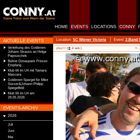
HOME
EVENTS
LOCATIONS
CONNY
Location:
SC Wiener Victoria
Event:
2.Band 
AKTUELLE EVENTS
Verleihung des Goldenen
<-
play>>
(
4
sek.)
Johann Strauss an Helga
Papouschek
Bühne Donaupark Presse-
Empfang
Klub 66 im U4 mit Tamara
Mascara
Goldenen Spargel für Mike
Süsser&Johann-Philipp
Spiegelfeld
Klub 66 im U4 am
28.05.2026
EVENTS-ARCHIV
2026
Juli
Juni
Mai