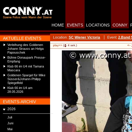
HOME
EVENTS
LOCATIONS
CONNY
Location:
SC Wiener Victoria
Event:
2.Band 
AKTUELLE EVENTS
Verleihung des Goldenen
<-
play>>
(
4
sek.)
Johann Strauss an Helga
Papouschek
Bühne Donaupark Presse-
Empfang
Klub 66 im U4 mit Tamara
Mascara
Goldenen Spargel für Mike
Süsser&Johann-Philipp
Spiegelfeld
Klub 66 im U4 am
28.05.2026
EVENTS-ARCHIV
2026
Juli
Juni
Mai