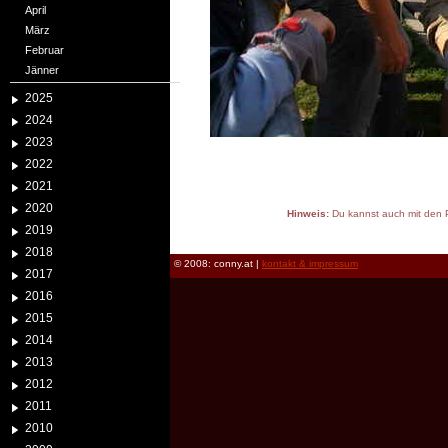
April
März
Februar
Jänner
2025
2024
2023
2022
2021
2020
Hinweis:
Du kannst auch mit den P
2019
reload
2018
© 2008: conny.at |
kontakt & impressum
2017
2016
2015
2014
2013
2012
2011
2010