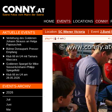
HOME
EVENTS
LOCATIONS
CONNY
Location:
SC Wiener Victoria
Event:
2.Band 
AKTUELLE EVENTS
Verleihung des Goldenen
<-
play>>
(
4
sek.)
Johann Strauss an Helga
Papouschek
Bühne Donaupark Presse-
Empfang
Klub 66 im U4 mit Tamara
Mascara
Goldenen Spargel für Mike
Süsser&Johann-Philipp
Spiegelfeld
Klub 66 im U4 am
28.05.2026
EVENTS-ARCHIV
2026
Juli
Juni
Mai