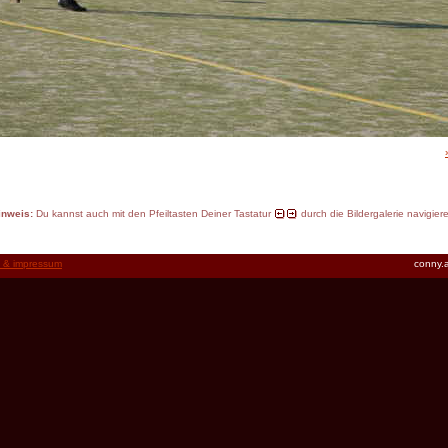
inweis:
Du kannst auch mit den Pfeiltasten Deiner Tastatur
durch die Bildergalerie navigier
t & impressum
conny.a