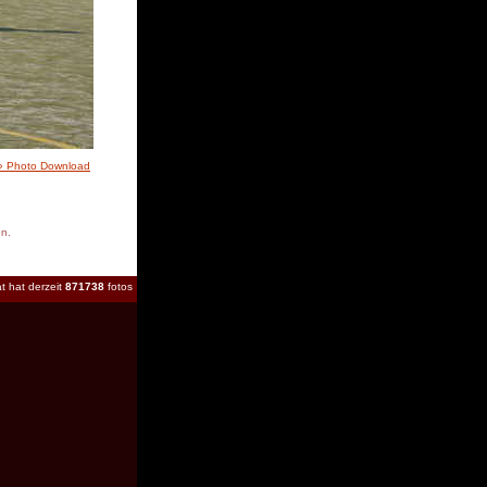
» Photo Download
en.
t hat derzeit
871738
fotos