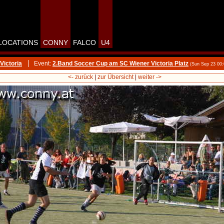
LOCATIONS
CONNY
FALCO
U4
Victoria
Event:
2.Band Soccer Cup am SC Wiener Victoria Platz
(Sun Sep 23 00
<- zurück
|
zur Übersicht
|
weiter ->