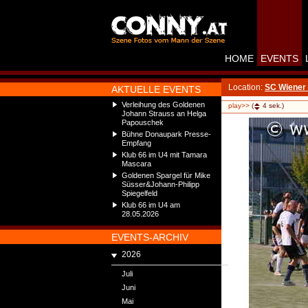
HOME
EVENTS
Location:
SC Wiener 
AKTUELLE EVENTS
Verleihung des Goldenen
play>>
(
4
sek.)
Johann Strauss an Helga
Papouschek
Bühne Donaupark Presse-
Empfang
Klub 66 im U4 mit Tamara
Mascara
Goldenen Spargel für Mike
Süsser&Johann-Philipp
Spiegelfeld
Klub 66 im U4 am
28.05.2026
EVENTS-ARCHIV
2026
Juli
Juni
Mai