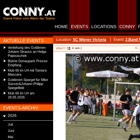
HOME
EVENTS
LOCATIONS
CONNY
Location:
SC Wiener Victoria
Event:
2.Band 
AKTUELLE EVENTS
Verleihung des Goldenen
<-
play>>
(
4
sek.)
Johann Strauss an Helga
Papouschek
Bühne Donaupark Presse-
Empfang
Klub 66 im U4 mit Tamara
Mascara
Goldenen Spargel für Mike
Süsser&Johann-Philipp
Spiegelfeld
Klub 66 im U4 am
28.05.2026
EVENTS-ARCHIV
2026
Juli
Juni
Mai