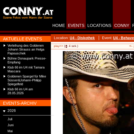
HOME
EVENTS
LOCATIONS
CONNY
Location:
U4 - Diskothek
Event:
U4 - Behave
AKTUELLE EVENTS
Verleihung des Goldenen
<-
play>>
(
4
sek.)
Johann Strauss an Helga
Papouschek
Bühne Donaupark Presse-
Empfang
Klub 66 im U4 mit Tamara
Mascara
Goldenen Spargel für Mike
Süsser&Johann-Philipp
Spiegelfeld
Klub 66 im U4 am
28.05.2026
EVENTS-ARCHIV
2026
Juli
Juni
Mai