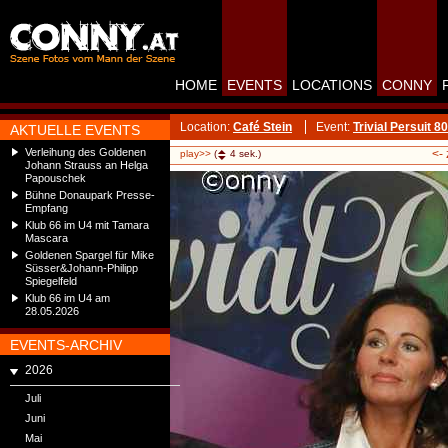
HOME
EVENTS
LOCATIONS
CONNY
Location:
Café Stein
Event:
Trivial Persuit 8
AKTUELLE EVENTS
Verleihung des Goldenen
<-
play>>
(
4
sek.)
Johann Strauss an Helga
Papouschek
Bühne Donaupark Presse-
Empfang
Klub 66 im U4 mit Tamara
Mascara
Goldenen Spargel für Mike
Süsser&Johann-Philipp
Spiegelfeld
Klub 66 im U4 am
28.05.2026
EVENTS-ARCHIV
2026
Juli
Juni
Mai