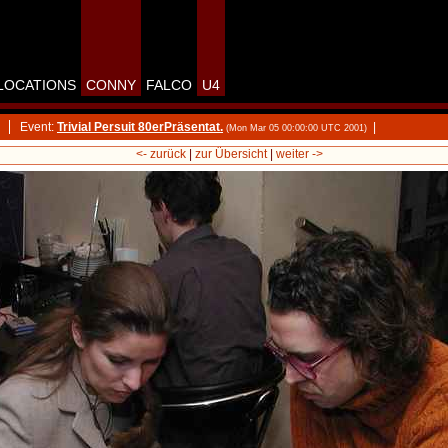
LOCATIONS
CONNY
FALCO
U4
Event:
Trivial Persuit 80erPräsentat.
|
(Mon Mar 05 00:00:00 UTC 2001)
<- zurück
|
zur Übersicht
|
weiter ->