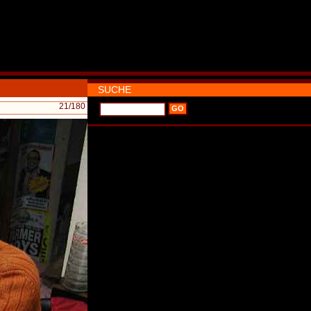
SUCHE
21
/180