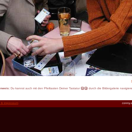
inweis:
Du kannst auch mit den Pfeiltasten Deiner Tastatur
durch die Bildergalerie navigier
t & impressum
conny.a