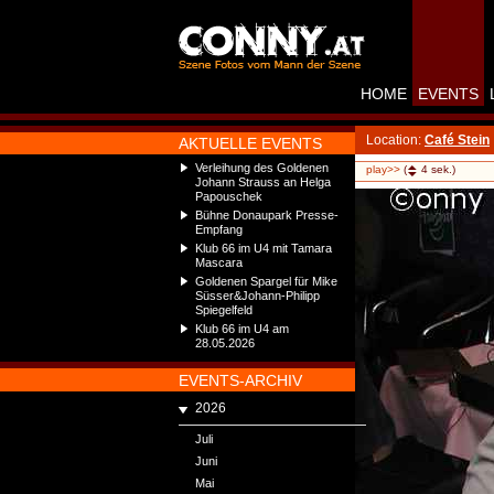
HOME
EVENTS
Location:
Café Stein
AKTUELLE EVENTS
Verleihung des Goldenen
play>>
(
4
sek.)
Johann Strauss an Helga
Papouschek
Bühne Donaupark Presse-
Empfang
Klub 66 im U4 mit Tamara
Mascara
Goldenen Spargel für Mike
Süsser&Johann-Philipp
Spiegelfeld
Klub 66 im U4 am
28.05.2026
EVENTS-ARCHIV
2026
Juli
Juni
Mai