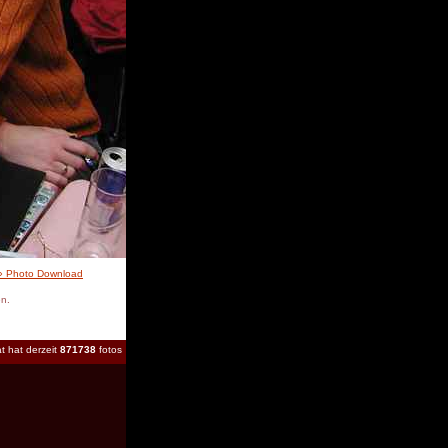
» Photo Download
en.
t hat derzeit
871738
fotos