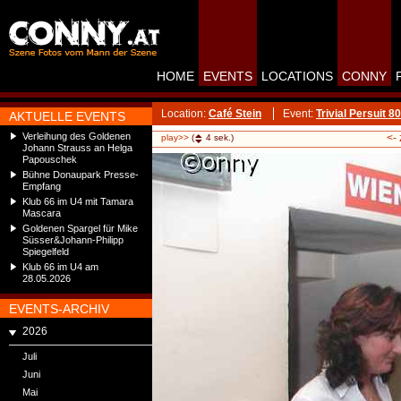
HOME
EVENTS
LOCATIONS
CONNY
Location:
Café Stein
Event:
Trivial Persuit 8
AKTUELLE EVENTS
Verleihung des Goldenen
<-
play>>
(
4
sek.)
Johann Strauss an Helga
Papouschek
Bühne Donaupark Presse-
Empfang
Klub 66 im U4 mit Tamara
Mascara
Goldenen Spargel für Mike
Süsser&Johann-Philipp
Spiegelfeld
Klub 66 im U4 am
28.05.2026
EVENTS-ARCHIV
2026
Juli
Juni
Mai