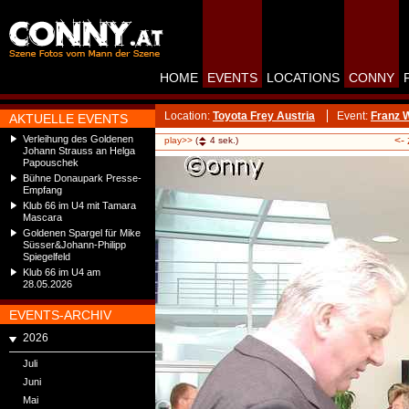
HOME
EVENTS
LOCATIONS
CONNY
Location:
Toyota Frey Austria
Event:
Franz 
AKTUELLE EVENTS
Verleihung des Goldenen
<-
play>>
(
4
sek.)
Johann Strauss an Helga
Papouschek
Bühne Donaupark Presse-
Empfang
Klub 66 im U4 mit Tamara
Mascara
Goldenen Spargel für Mike
Süsser&Johann-Philipp
Spiegelfeld
Klub 66 im U4 am
28.05.2026
EVENTS-ARCHIV
2026
Juli
Juni
Mai