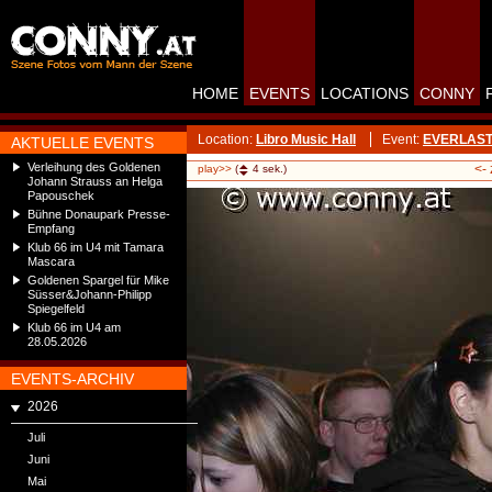
HOME
EVENTS
LOCATIONS
CONNY
Location:
Libro Music Hall
Event:
EVERLAST l
AKTUELLE EVENTS
Verleihung des Goldenen
<-
play>>
(
4
sek.)
Johann Strauss an Helga
Papouschek
Bühne Donaupark Presse-
Empfang
Klub 66 im U4 mit Tamara
Mascara
Goldenen Spargel für Mike
Süsser&Johann-Philipp
Spiegelfeld
Klub 66 im U4 am
28.05.2026
EVENTS-ARCHIV
2026
Juli
Juni
Mai