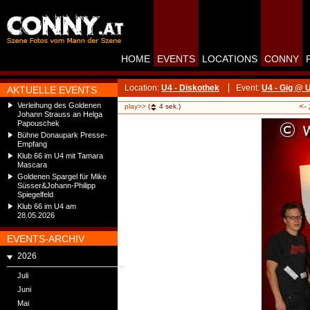
HOME
EVENTS
LOCATIONS
CONNY
Location:
U4 - Diskothek
Event:
U4 - Gig @ U
AKTUELLE EVENTS
Verleihung des Goldenen
<-
play>>
(
4
sek.)
Johann Strauss an Helga
Papouschek
Bühne Donaupark Presse-
Empfang
Klub 66 im U4 mit Tamara
Mascara
Goldenen Spargel für Mike
Süsser&Johann-Philipp
Spiegelfeld
Klub 66 im U4 am
28.05.2026
EVENTS-ARCHIV
2026
Juli
Juni
Mai