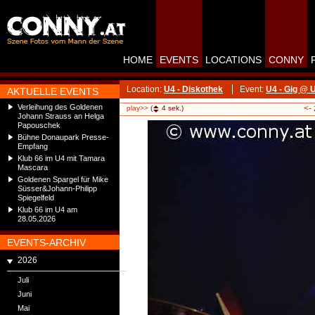
HOME
EVENTS
LOCATIONS
CONNY
Location:
U4 - Diskothek
Event:
U4 - Gig @ U
AKTUELLE EVENTS
Verleihung des Goldenen
<-
play>>
(
4
sek.)
Johann Strauss an Helga
Papouschek
Bühne Donaupark Presse-
Empfang
Klub 66 im U4 mit Tamara
Mascara
Goldenen Spargel für Mike
Süsser&Johann-Philipp
Spiegelfeld
Klub 66 im U4 am
28.05.2026
EVENTS-ARCHIV
2026
Juli
Juni
Mai