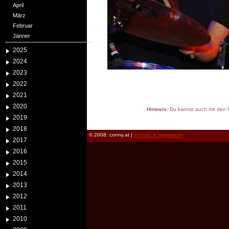
April
März
Februar
Jänner
2025
2024
2023
2022
2021
2020
Hinweis:
Du kannst auch mit den P
2019
reload
2018
© 2008: conny.at |
kontakt & impressum
2017
2016
2015
2014
2013
2012
2011
2010