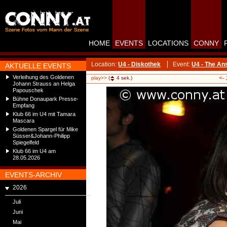
HOME
EVENTS
LOCATIONS
CONNY
Location:
U4 - Diskothek
Event:
U4 - The A
AKTUELLE EVENTS
Verleihung des Goldenen
<-
play>>
(
4
sek.)
Johann Strauss an Helga
Papouschek
Bühne Donaupark Presse-
Empfang
Klub 66 im U4 mit Tamara
Mascara
Goldenen Spargel für Mike
Süsser&Johann-Philipp
Spiegelfeld
Klub 66 im U4 am
28.05.2026
EVENTS-ARCHIV
2026
Juli
Juni
Mai