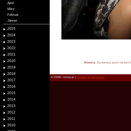
April
März
Februar
Jänner
2025
2024
2023
2022
2021
2020
Hinweis:
Du kannst auch mit den P
2019
reload
2018
© 2008: conny.at |
kontakt & impressum
2017
2016
2015
2014
2013
2012
2011
2010