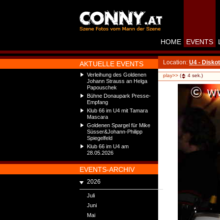
HOME
EVENTS
Location:
U4 - Disko
AKTUELLE EVENTS
Verleihung des Goldenen
play>>
(
4
sek.)
Johann Strauss an Helga
Papouschek
Bühne Donaupark Presse-
Empfang
Klub 66 im U4 mit Tamara
Mascara
Goldenen Spargel für Mike
Süsser&Johann-Philipp
Spiegelfeld
Klub 66 im U4 am
28.05.2026
EVENTS-ARCHIV
2026
Juli
Juni
Mai