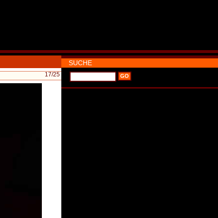
SUCHE
17
/25