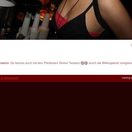
inweis:
Du kannst auch mit den Pfeiltasten Deiner Tastatur
durch die Bildergalerie navigier
t & impressum
conny.a