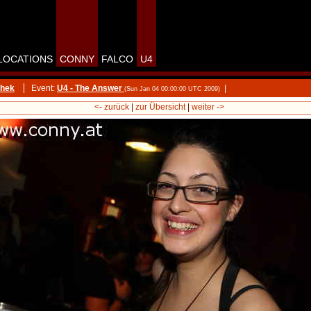
LOCATIONS
CONNY
FALCO
U4
thek
Event:
U4 - The Answer
|
(Sun Jan 04 00:00:00 UTC 2009)
<- zurück
|
zur Übersicht
|
weiter ->