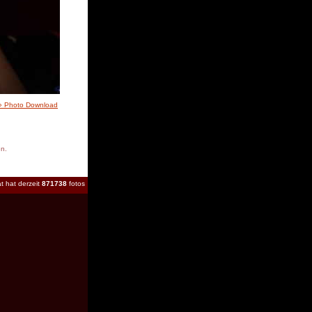
» Photo Download
en.
t hat derzeit
871738
fotos