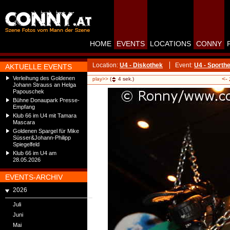
HOME
EVENTS
LOCATIONS
CONNY
Location:
U4 - Diskothek
Event:
U4 - Sporthe
AKTUELLE EVENTS
Verleihung des Goldenen
<-
play>>
(
4
sek.)
Johann Strauss an Helga
Papouschek
Bühne Donaupark Presse-
Empfang
Klub 66 im U4 mit Tamara
Mascara
Goldenen Spargel für Mike
Süsser&Johann-Philipp
Spiegelfeld
Klub 66 im U4 am
28.05.2026
EVENTS-ARCHIV
2026
Juli
Juni
Mai