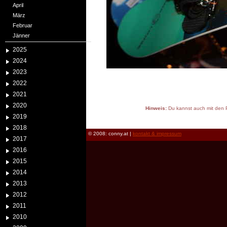
April
März
Februar
Jänner
2025
2024
2023
2022
2021
2020
Hinweis:
Du kannst auch mit den P
2019
reload
2018
© 2008: conny.at |
kontakt & impressum
2017
2016
2015
2014
2013
2012
2011
2010