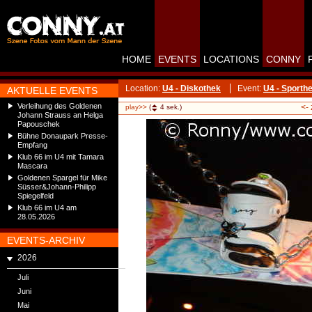
HOME
EVENTS
LOCATIONS
CONNY
Location:
U4 - Diskothek
Event:
U4 - Sporthe
AKTUELLE EVENTS
Verleihung des Goldenen
<-
play>>
(
4
sek.)
Johann Strauss an Helga
Papouschek
Bühne Donaupark Presse-
Empfang
Klub 66 im U4 mit Tamara
Mascara
Goldenen Spargel für Mike
Süsser&Johann-Philipp
Spiegelfeld
Klub 66 im U4 am
28.05.2026
EVENTS-ARCHIV
2026
Juli
Juni
Mai