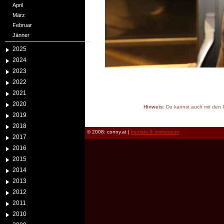
April
März
Februar
Jänner
2025
2024
2023
2022
2021
2020
Hinweis:
Du kannst auch mit den P
2019
reload
2018
© 2008: conny.at |
kontakt & impressum
2017
2016
2015
2014
2013
2012
2011
2010