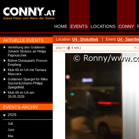
HOME
EVENTS
LOCATIONS
CONNY
Location:
U4 - Diskothek
Event:
U4 - Sporthe
AKTUELLE EVENTS
Verleihung des Goldenen
<-
play>>
(
4
sek.)
Johann Strauss an Helga
Papouschek
Bühne Donaupark Presse-
Empfang
Klub 66 im U4 mit Tamara
Mascara
Goldenen Spargel für Mike
Süsser&Johann-Philipp
Spiegelfeld
Klub 66 im U4 am
28.05.2026
EVENTS-ARCHIV
2026
Juli
Juni
Mai