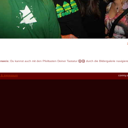
inweis:
Du kannst auch mit den Pfeiltasten Deiner Tastatur
durch die Bildergalerie navigier
t & impressum
conny.a