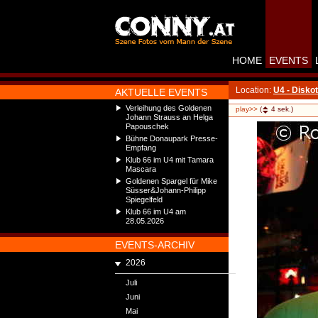
HOME
EVENTS
Location:
U4 - Disko
AKTUELLE EVENTS
Verleihung des Goldenen
play>>
(
4
sek.)
Johann Strauss an Helga
Papouschek
Bühne Donaupark Presse-
Empfang
Klub 66 im U4 mit Tamara
Mascara
Goldenen Spargel für Mike
Süsser&Johann-Philipp
Spiegelfeld
Klub 66 im U4 am
28.05.2026
EVENTS-ARCHIV
2026
Juli
Juni
Mai