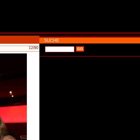
SUCHE
12
/90