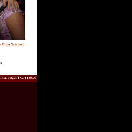
» Photo Download
en.
t hat derzeit
871738
fotos