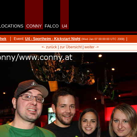
LOCATIONS
CONNY
FALCO
U4
thek
Event:
U4 - Sportheim - Kickstart Night
|
(Wed Jan 07 00:00:00 UTC 2009)
<- zurück
|
zur Übersicht
|
weiter ->