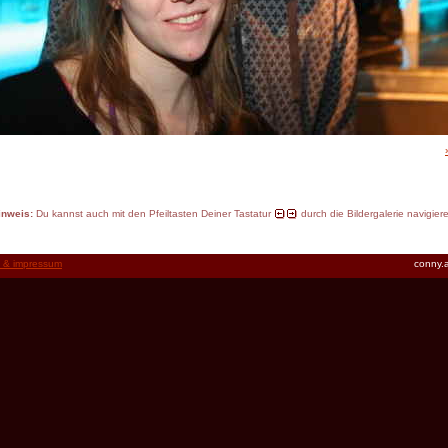
inweis:
Du kannst auch mit den Pfeiltasten Deiner Tastatur
durch die Bildergalerie navigier
t & impressum
conny.a