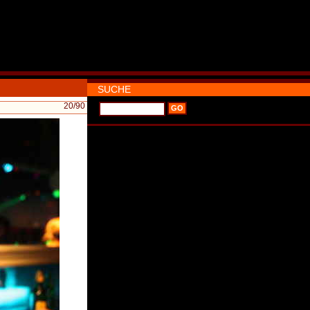
SUCHE
20
/90