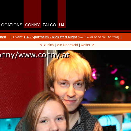
LOCATIONS
CONNY
FALCO
U4
thek
Event:
U4 - Sportheim - Kickstart Night
|
(Wed Jan 07 00:00:00 UTC 2009)
<- zurück
|
zur Übersicht
|
weiter ->