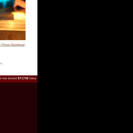
» Photo Download
en.
t hat derzeit
871738
fotos