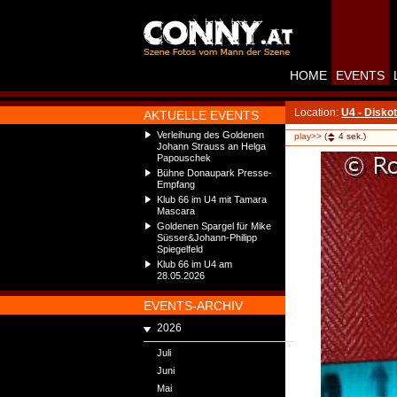
HOME
EVENTS
Location:
U4 - Disko
AKTUELLE EVENTS
Verleihung des Goldenen
play>>
(
4
sek.)
Johann Strauss an Helga
Papouschek
Bühne Donaupark Presse-
Empfang
Klub 66 im U4 mit Tamara
Mascara
Goldenen Spargel für Mike
Süsser&Johann-Philipp
Spiegelfeld
Klub 66 im U4 am
28.05.2026
EVENTS-ARCHIV
2026
Juli
Juni
Mai