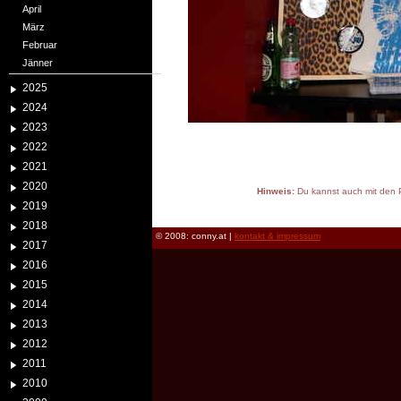
April
März
Februar
Jänner
2025
2024
2023
2022
2021
2020
Hinweis:
Du kannst auch mit den P
2019
reload
2018
© 2008: conny.at |
kontakt & impressum
2017
2016
2015
2014
2013
2012
2011
2010