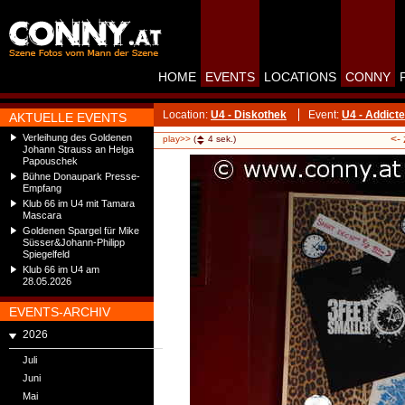
HOME
EVENTS
LOCATIONS
CONNY
Location:
U4 - Diskothek
Event:
U4 - Addict
AKTUELLE EVENTS
Verleihung des Goldenen
<-
play>>
(
4
sek.)
Johann Strauss an Helga
Papouschek
Bühne Donaupark Presse-
Empfang
Klub 66 im U4 mit Tamara
Mascara
Goldenen Spargel für Mike
Süsser&Johann-Philipp
Spiegelfeld
Klub 66 im U4 am
28.05.2026
EVENTS-ARCHIV
2026
Juli
Juni
Mai