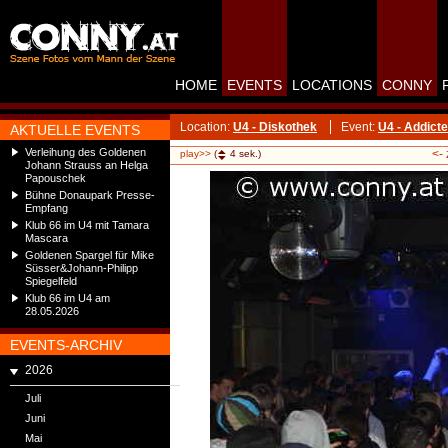
HOME
EVENTS
LOCATIONS
CONNY
Location:
U4 - Diskothek
Event:
U4 - Addict
AKTUELLE EVENTS
Verleihung des Goldenen
<-
play>>
(
4
sek.)
Johann Strauss an Helga
Papouschek
Bühne Donaupark Presse-
Empfang
Klub 66 im U4 mit Tamara
Mascara
Goldenen Spargel für Mike
Süsser&Johann-Philipp
Spiegelfeld
Klub 66 im U4 am
28.05.2026
EVENTS-ARCHIV
2026
Juli
Juni
Mai