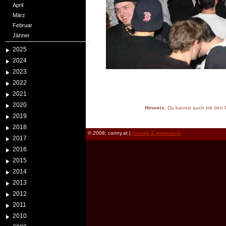
April
März
Februar
Jänner
2025
2024
2023
2022
2021
2020
Hinweis:
Du kannst auch mit den P
2019
reload
2018
© 2008: conny.at |
kontakt & impressum
2017
2016
2015
2014
2013
2012
2011
2010