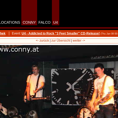
LOCATIONS
CONNY
FALCO
U4
thek
Event:
U4 - Addicted to Rock "3 Feet Smaller" CD-Release!
(Thu Jan 08 00
<- zurück
|
zur Übersicht
|
weiter ->