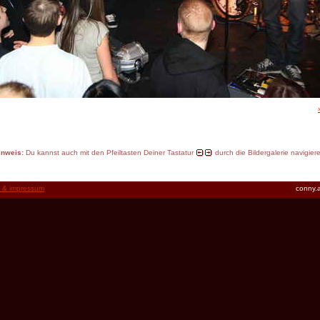
inweis:
Du kannst auch mit den Pfeiltasten Deiner Tastatur
durch die Bildergalerie navigier
t & impressum
conny.a