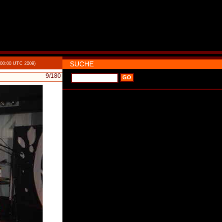
SUCHE
:00:00 UTC 2009)
9
/180