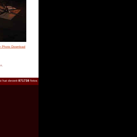
» Photo Download
en.
t hat derzeit
871738
fotos