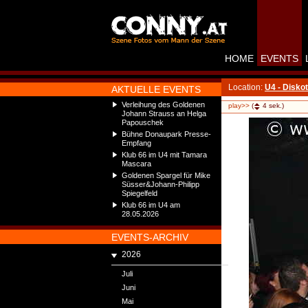
HOME
EVENTS
Location:
U4 - Disko
AKTUELLE EVENTS
Verleihung des Goldenen
play>>
(
4
sek.)
Johann Strauss an Helga
Papouschek
Bühne Donaupark Presse-
Empfang
Klub 66 im U4 mit Tamara
Mascara
Goldenen Spargel für Mike
Süsser&Johann-Philipp
Spiegelfeld
Klub 66 im U4 am
28.05.2026
EVENTS-ARCHIV
2026
Juli
Juni
Mai