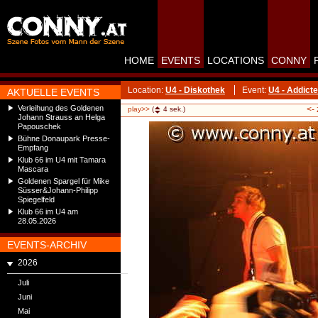
HOME
EVENTS
LOCATIONS
CONNY
Location:
U4 - Diskothek
Event:
U4 - Addict
AKTUELLE EVENTS
Verleihung des Goldenen
<-
play>>
(
4
sek.)
Johann Strauss an Helga
Papouschek
Bühne Donaupark Presse-
Empfang
Klub 66 im U4 mit Tamara
Mascara
Goldenen Spargel für Mike
Süsser&Johann-Philipp
Spiegelfeld
Klub 66 im U4 am
28.05.2026
EVENTS-ARCHIV
2026
Juli
Juni
Mai