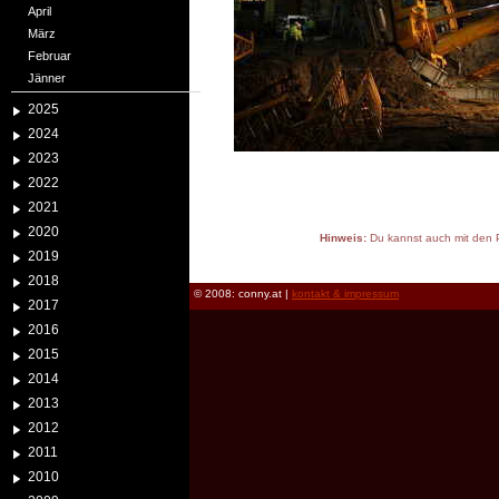
April
März
Februar
Jänner
2025
2024
2023
2022
2021
2020
Hinweis:
Du kannst auch mit den P
2019
reload
2018
© 2008: conny.at |
kontakt & impressum
2017
2016
2015
2014
2013
2012
2011
2010