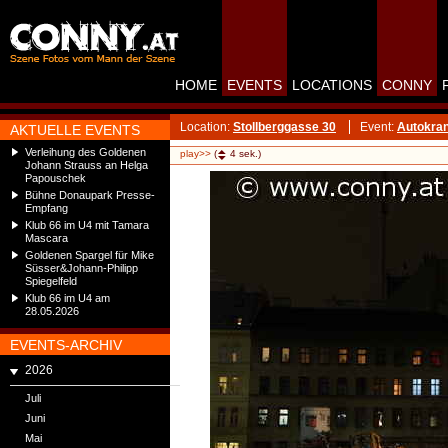
HOME
EVENTS
LOCATIONS
CONNY
Location:
Stollberggasse 30
Event:
Autokran
AKTUELLE EVENTS
Verleihung des Goldenen
play>>
(
4
sek.)
Johann Strauss an Helga
Papouschek
Bühne Donaupark Presse-
Empfang
Klub 66 im U4 mit Tamara
Mascara
Goldenen Spargel für Mike
Süsser&Johann-Philipp
Spiegelfeld
Klub 66 im U4 am
28.05.2026
EVENTS-ARCHIV
2026
Juli
Juni
Mai