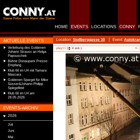
HOME
EVENTS
LOCATIONS
CONNY
Location:
Stollberggasse 30
Event:
Autokran
AKTUELLE EVENTS
Verleihung des Goldenen
<-
play>>
(
4
sek.)
Johann Strauss an Helga
Papouschek
Bühne Donaupark Presse-
Empfang
Klub 66 im U4 mit Tamara
Mascara
Goldenen Spargel für Mike
Süsser&Johann-Philipp
Spiegelfeld
Klub 66 im U4 am
28.05.2026
EVENTS-ARCHIV
2026
Juli
Juni
Mai