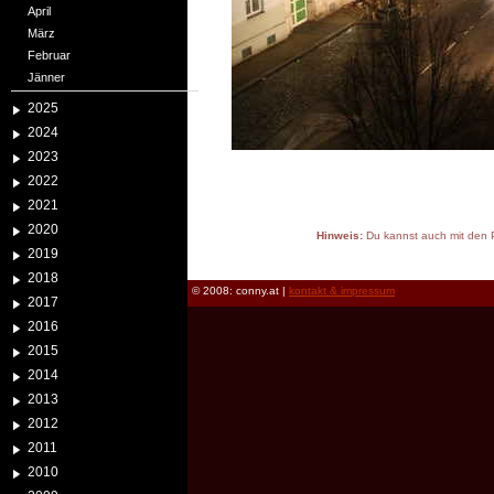
April
März
Februar
Jänner
2025
2024
2023
2022
2021
2020
Hinweis:
Du kannst auch mit den P
2019
reload
2018
© 2008: conny.at |
kontakt & impressum
2017
2016
2015
2014
2013
2012
2011
2010