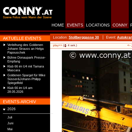
HOME
EVENTS
LOCATIONS
CONNY
Location:
Stollberggasse 30
Event:
Autokran
AKTUELLE EVENTS
Verleihung des Goldenen
<-
play>>
(
4
sek.)
Johann Strauss an Helga
Papouschek
Bühne Donaupark Presse-
Empfang
Klub 66 im U4 mit Tamara
Mascara
Goldenen Spargel für Mike
Süsser&Johann-Philipp
Spiegelfeld
Klub 66 im U4 am
28.05.2026
EVENTS-ARCHIV
2026
Juli
Juni
Mai