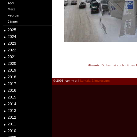
April
März
Februar
Jänner
2025
2024
2023
2022
2021
2020
Hinweis:
Du kannst auch mit den P
2019
reload
2018
© 2008: conny.at |
kontakt & impressum
2017
2016
2015
2014
2013
2012
2011
2010