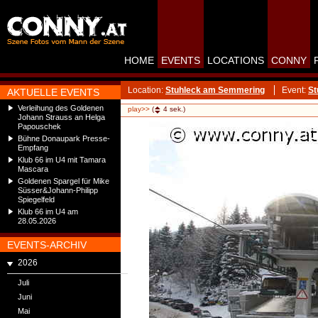
HOME
EVENTS
LOCATIONS
CONNY
Location:
Stuhleck am Semmering
Event:
St
AKTUELLE EVENTS
Verleihung des Goldenen
play>>
(
4
sek.)
Johann Strauss an Helga
Papouschek
Bühne Donaupark Presse-
Empfang
Klub 66 im U4 mit Tamara
Mascara
Goldenen Spargel für Mike
Süsser&Johann-Philipp
Spiegelfeld
Klub 66 im U4 am
28.05.2026
EVENTS-ARCHIV
2026
Juli
Juni
Mai