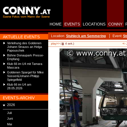
HOME
EVENTS
LOCATIONS
CONNY
Location:
Stuhleck am Semmering
Event:
St
AKTUELLE EVENTS
Verleihung des Goldenen
<-
play>>
(
4
sek.)
Johann Strauss an Helga
Papouschek
Bühne Donaupark Presse-
Empfang
Klub 66 im U4 mit Tamara
Mascara
Goldenen Spargel für Mike
Süsser&Johann-Philipp
Spiegelfeld
Klub 66 im U4 am
28.05.2026
EVENTS-ARCHIV
2026
Juli
Juni
Mai