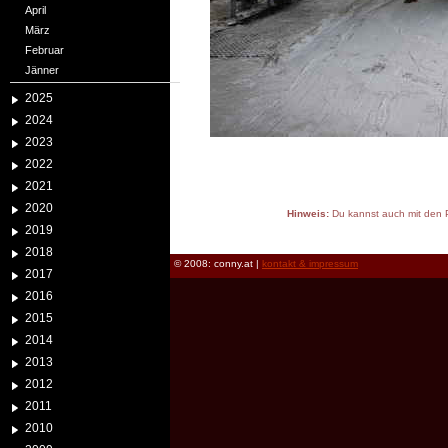
April
März
Februar
Jänner
2025
2024
2023
2022
2021
2020
Hinweis:
Du kannst auch mit den P
2019
reload
2018
© 2008: conny.at |
kontakt & impressum
2017
2016
2015
2014
2013
2012
2011
2010