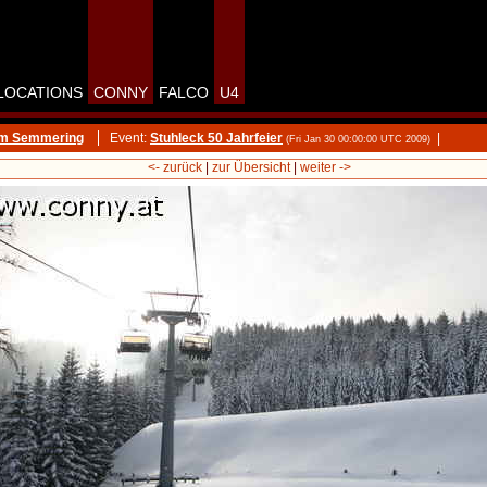
LOCATIONS
CONNY
FALCO
U4
am Semmering
Event:
Stuhleck 50 Jahrfeier
|
(Fri Jan 30 00:00:00 UTC 2009)
<- zurück
|
zur Übersicht
|
weiter ->