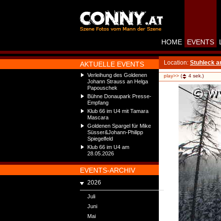
HOME
EVENTS
Location:
Stuhleck 
AKTUELLE EVENTS
Verleihung des Goldenen
play>>
(
4
sek.)
Johann Strauss an Helga
Papouschek
Bühne Donaupark Presse-
Empfang
Klub 66 im U4 mit Tamara
Mascara
Goldenen Spargel für Mike
Süsser&Johann-Philipp
Spiegelfeld
Klub 66 im U4 am
28.05.2026
EVENTS-ARCHIV
2026
Juli
Juni
Mai