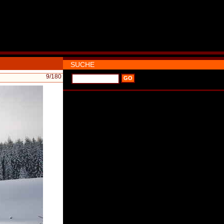
SUCHE
9
/180