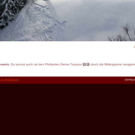
inweis:
Du kannst auch mit den Pfeiltasten Deiner Tastatur
durch die Bildergalerie navigier
t & impressum
conny.a