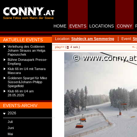
HOME
EVENTS
LOCATIONS
CONNY
Location:
Stuhleck am Semmering
Event:
St
AKTUELLE EVENTS
Verleihung des Goldenen
<-
play>>
(
4
sek.)
Johann Strauss an Helga
Papouschek
Bühne Donaupark Presse-
Empfang
Klub 66 im U4 mit Tamara
Mascara
Goldenen Spargel für Mike
Süsser&Johann-Philipp
Spiegelfeld
Klub 66 im U4 am
28.05.2026
EVENTS-ARCHIV
2026
Juli
Juni
Mai