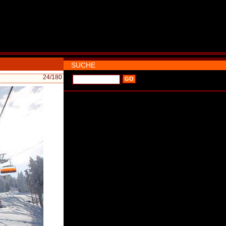
SUCHE
24
/180