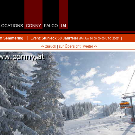
LOCATIONS
CONNY
FALCO
U4
am Semmering
Event:
Stuhleck 50 Jahrfeier
|
(Fri Jan 30 00:00:00 UTC 2009)
<- zurück
|
zur Übersicht
|
weiter ->