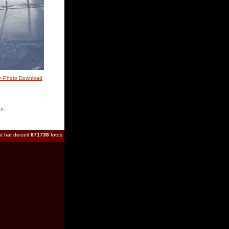
» Photo Download
en.
t hat derzeit
871738
fotos