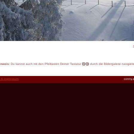
inweis:
Du kannst auch mit den Pfeiltasten Deiner Tastatur
durch die Bildergalerie navigier
t & impressum
conny.a