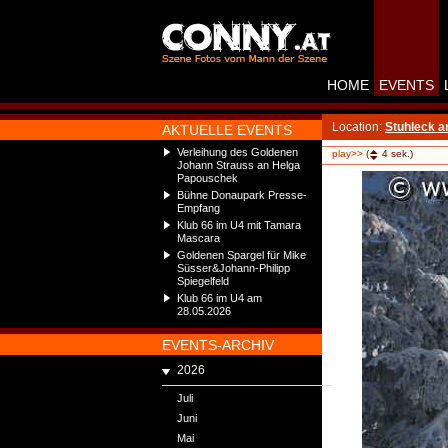
HOME
EVENTS
Location:
Stuhleck 
AKTUELLE EVENTS
Verleihung des Goldenen
play>>
(
4
sek.)
Johann Strauss an Helga
Papouschek
Bühne Donaupark Presse-
Empfang
Klub 66 im U4 mit Tamara
Mascara
Goldenen Spargel für Mike
Süsser&Johann-Philipp
Spiegelfeld
Klub 66 im U4 am
28.05.2026
EVENTS-ARCHIV
2026
Juli
Juni
Mai