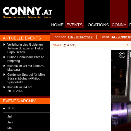
HOME
EVENTS
LOCATIONS
CONNY
Location:
U4 - Diskothek
Event:
U4 - Addict
AKTUELLE EVENTS
Verleihung des Goldenen
<-
play>>
(
4
sek.)
Johann Strauss an Helga
Papouschek
Bühne Donaupark Presse-
Empfang
Klub 66 im U4 mit Tamara
Mascara
Goldenen Spargel für Mike
Süsser&Johann-Philipp
Spiegelfeld
Klub 66 im U4 am
28.05.2026
EVENTS-ARCHIV
2026
Juli
Juni
Mai