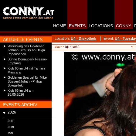
HOME
EVENTS
LOCATIONS
CONNY
Location:
U4 - Diskothek
Event:
U4 - Tuesda
AKTUELLE EVENTS
Verleihung des Goldenen
<-
play>>
(
4
sek.)
Johann Strauss an Helga
Papouschek
Bühne Donaupark Presse-
Empfang
Klub 66 im U4 mit Tamara
Mascara
Goldenen Spargel für Mike
Süsser&Johann-Philipp
Spiegelfeld
Klub 66 im U4 am
28.05.2026
EVENTS-ARCHIV
2026
Juli
Juni
Mai