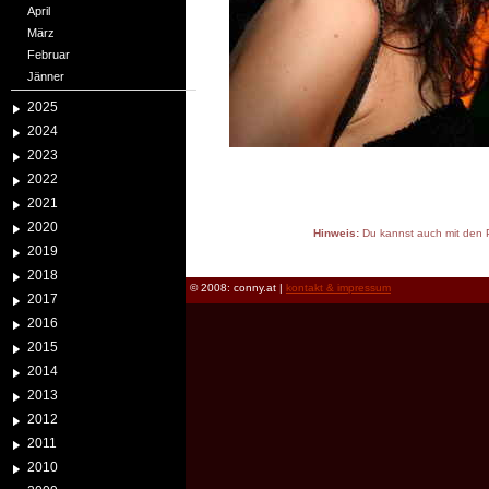
April
März
Februar
Jänner
2025
2024
2023
2022
2021
2020
Hinweis:
Du kannst auch mit den P
2019
reload
2018
© 2008: conny.at |
kontakt & impressum
2017
2016
2015
2014
2013
2012
2011
2010