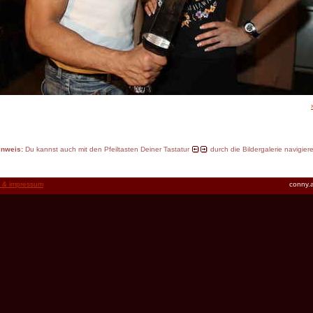
inweis:
Du kannst auch mit den Pfeiltasten Deiner Tastatur
durch die Bildergalerie navigier
t & impressum
conny.a