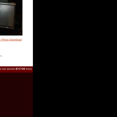
» Photo Download
en.
t hat derzeit
871738
fotos