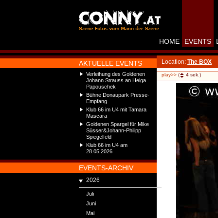
HOME
EVENTS
Location:
The BOX
AKTUELLE EVENTS
Verleihung des Goldenen
play>>
(
4
sek.)
Johann Strauss an Helga
Papouschek
Bühne Donaupark Presse-
Empfang
Klub 66 im U4 mit Tamara
Mascara
Goldenen Spargel für Mike
Süsser&Johann-Philipp
Spiegelfeld
Klub 66 im U4 am
28.05.2026
EVENTS-ARCHIV
2026
Juli
Juni
Mai