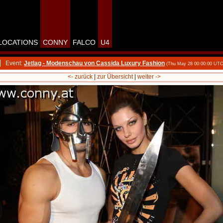
LOCATIONS
CONNY
FALCO
U4
Event:
Jetlag - Modenschau von Cassida Luxury Fashion
(Thu May 28 00:00:00 UTC
<- zurück
|
zur Übersicht
|
weiter ->