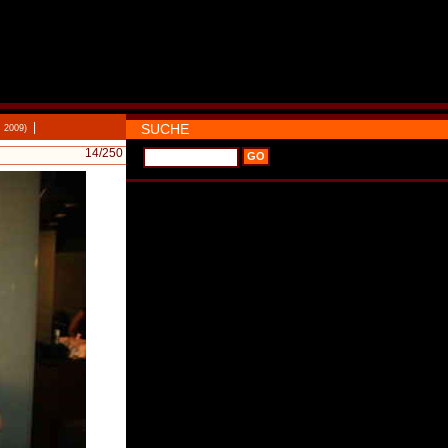
|
SUCHE
 2009)
14
/250