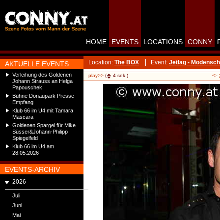
HOME
EVENTS
LOCATIONS
CONNY
Location:
The BOX
Event:
Jetlag - Modensc
AKTUELLE EVENTS
Verleihung des Goldenen
<-
play>>
(
4
sek.)
Johann Strauss an Helga
Papouschek
Bühne Donaupark Presse-
Empfang
Klub 66 im U4 mit Tamara
Mascara
Goldenen Spargel für Mike
Süsser&Johann-Philipp
Spiegelfeld
Klub 66 im U4 am
28.05.2026
EVENTS-ARCHIV
2026
Juli
Juni
Mai