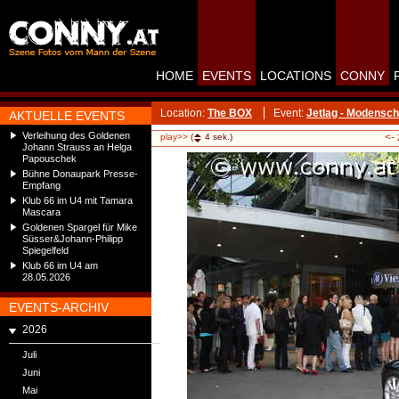
HOME
EVENTS
LOCATIONS
CONNY
Location:
The BOX
Event:
Jetlag - Modensc
AKTUELLE EVENTS
Verleihung des Goldenen
<-
play>>
(
4
sek.)
Johann Strauss an Helga
Papouschek
Bühne Donaupark Presse-
Empfang
Klub 66 im U4 mit Tamara
Mascara
Goldenen Spargel für Mike
Süsser&Johann-Philipp
Spiegelfeld
Klub 66 im U4 am
28.05.2026
EVENTS-ARCHIV
2026
Juli
Juni
Mai