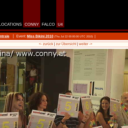
LOCATIONS
CONNY
FALCO
U4
ntrale
Event:
Miss Bikini 2010
|
(Thu Jul 22 00:00:00 UTC 2010)
<- zurück
|
zur Übersicht
|
weiter ->