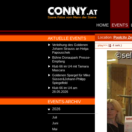
HOME
EVENTS
Location:
Poolcity Ze
AKTUELLE EVENTS
Verleihung des Goldenen
play>>
(
4
sek.)
Johann Strauss an Helga
Papouschek
Bühne Donaupark Presse-
Empfang
Klub 66 im U4 mit Tamara
Mascara
Goldenen Spargel für Mike
Süsser&Johann-Philipp
Spiegelfeld
Klub 66 im U4 am
28.05.2026
EVENTS-ARCHIV
2026
Juli
Juni
Mai