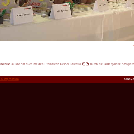
inweis:
Du kannst auch mit den Pfeiltasten Deiner Tastatur
durch die Bildergalerie navigier
t & impressum
conny.a