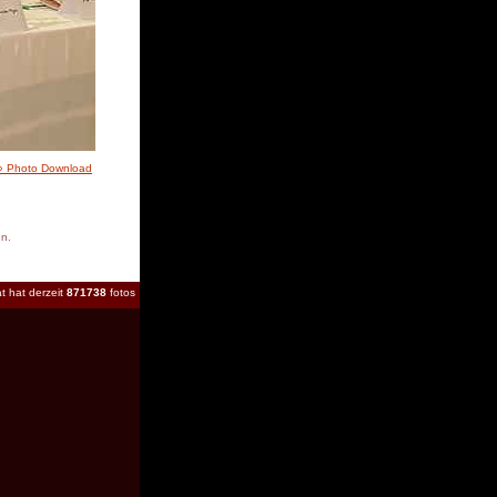
» Photo Download
en.
t hat derzeit
871738
fotos