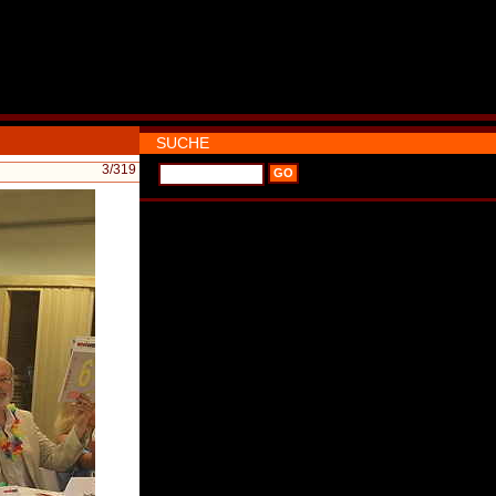
SUCHE
3
/319