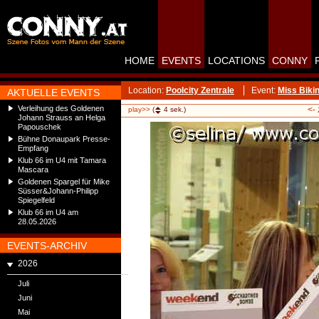
HOME
EVENTS
LOCATIONS
CONNY
Location:
Poolcity Zentrale
Event:
Miss Biki
AKTUELLE EVENTS
Verleihung des Goldenen
<-
play>>
(
4
sek.)
Johann Strauss an Helga
Papouschek
Bühne Donaupark Presse-
Empfang
Klub 66 im U4 mit Tamara
Mascara
Goldenen Spargel für Mike
Süsser&Johann-Philipp
Spiegelfeld
Klub 66 im U4 am
28.05.2026
EVENTS-ARCHIV
2026
Juli
Juni
Mai