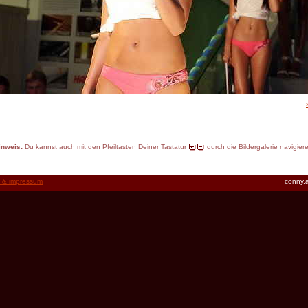
inweis:
Du kannst auch mit den Pfeiltasten Deiner Tastatur
durch die Bildergalerie navigier
t & impressum
conny.a