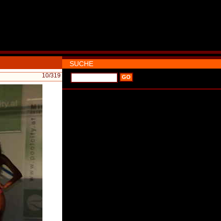
SUCHE
10
/319