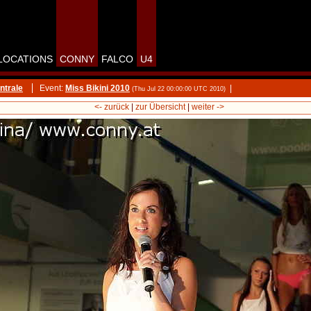
LOCATIONS
CONNY
FALCO
U4
ntrale
Event:
Miss Bikini 2010
|
(Thu Jul 22 00:00:00 UTC 2010)
<- zurück
|
zur Übersicht
|
weiter ->