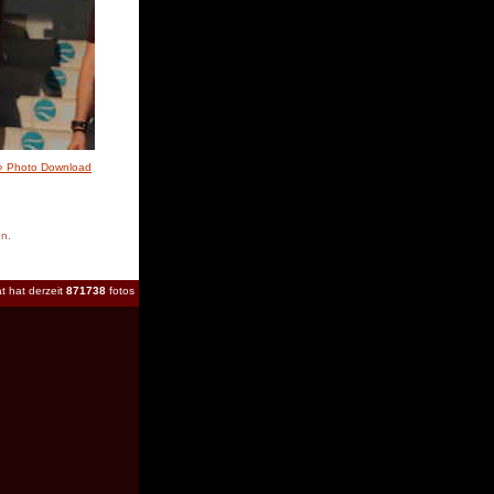
» Photo Download
en.
t hat derzeit
871738
fotos