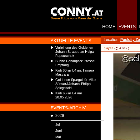
HOME
EVENTS
Location:
Poolcity Ze
AKTUELLE EVENTS
Verleihung des Goldenen
play>>
(
4
sek.)
Johann Strauss an Helga
Papouschek
Bühne Donaupark Presse-
Empfang
Klub 66 im U4 mit Tamara
Mascara
Goldenen Spargel für Mike
Süsser&Johann-Philipp
Spiegelfeld
Klub 66 im U4 am
28.05.2026
EVENTS-ARCHIV
2026
Juli
Juni
Mai