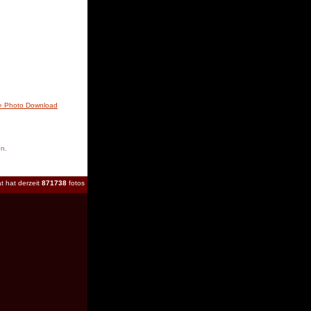
» Photo Download
en.
t hat derzeit
871738
fotos