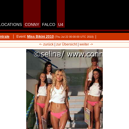
LOCATIONS
CONNY
FALCO
U4
ntrale
Event:
Miss Bikini 2010
|
(Thu Jul 22 00:00:00 UTC 2010)
<- zurück
|
zur Übersicht
|
weiter ->