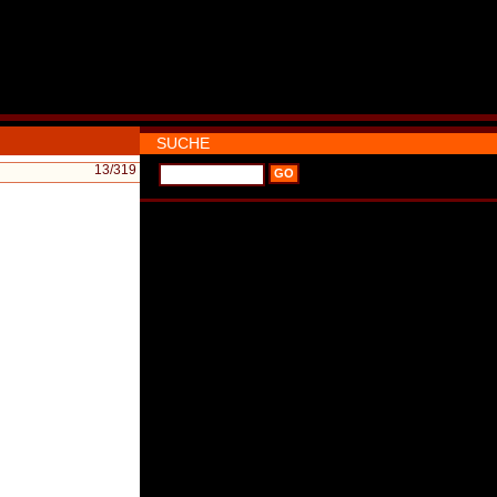
SUCHE
13
/319