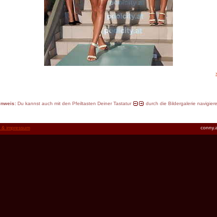
inweis:
Du kannst auch mit den Pfeiltasten Deiner Tastatur
durch die Bildergalerie navigier
t & impressum
conny.a