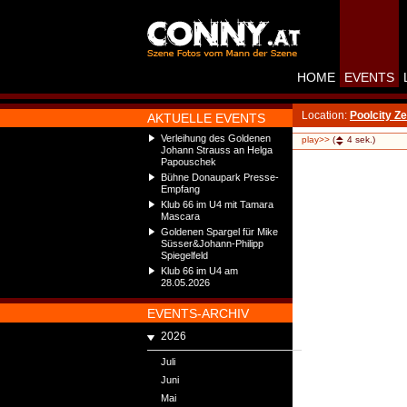
HOME
EVENTS
Location:
Poolcity Ze
AKTUELLE EVENTS
Verleihung des Goldenen
play>>
(
4
sek.)
Johann Strauss an Helga
Papouschek
Bühne Donaupark Presse-
Empfang
Klub 66 im U4 mit Tamara
Mascara
Goldenen Spargel für Mike
Süsser&Johann-Philipp
Spiegelfeld
Klub 66 im U4 am
28.05.2026
EVENTS-ARCHIV
2026
Juli
Juni
Mai