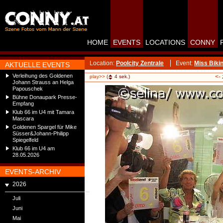
HOME
EVENTS
LOCATIONS
CONNY
Location:
Poolcity Zentrale
Event:
Miss Biki
AKTUELLE EVENTS
Verleihung des Goldenen
<-
play>>
(
4
sek.)
Johann Strauss an Helga
Papouschek
Bühne Donaupark Presse-
Empfang
Klub 66 im U4 mit Tamara
Mascara
Goldenen Spargel für Mike
Süsser&Johann-Philipp
Spiegelfeld
Klub 66 im U4 am
28.05.2026
EVENTS-ARCHIV
2026
Juli
Juni
Mai