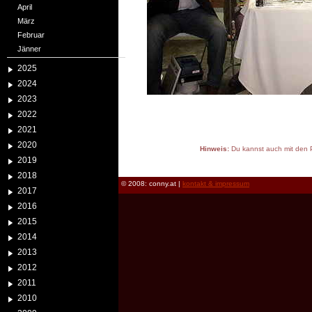
April
März
Februar
Jänner
2025
2024
2023
2022
2021
2020
Hinweis:
Du kannst auch mit den P
2019
reload
2018
© 2008: conny.at |
kontakt & impressum
2017
2016
2015
2014
2013
2012
2011
2010