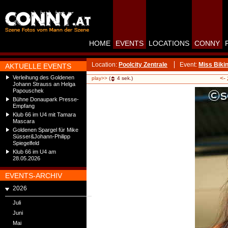
HOME
EVENTS
LOCATIONS
CONNY
Location:
Poolcity Zentrale
Event:
Miss Biki
AKTUELLE EVENTS
Verleihung des Goldenen
<-
play>>
(
4
sek.)
Johann Strauss an Helga
Papouschek
Bühne Donaupark Presse-
Empfang
Klub 66 im U4 mit Tamara
Mascara
Goldenen Spargel für Mike
Süsser&Johann-Philipp
Spiegelfeld
Klub 66 im U4 am
28.05.2026
EVENTS-ARCHIV
2026
Juli
Juni
Mai