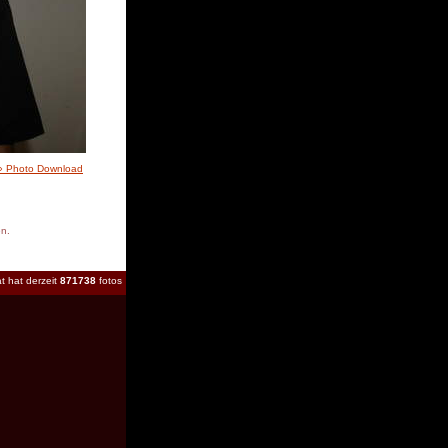
» Photo Download
en.
t hat derzeit
871738
fotos