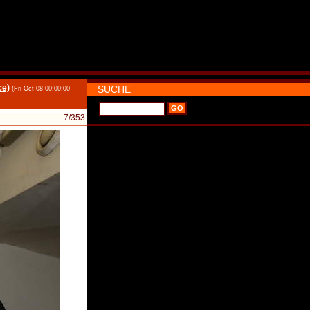
ce)
SUCHE
(Fri Oct 08 00:00:00
7
/353