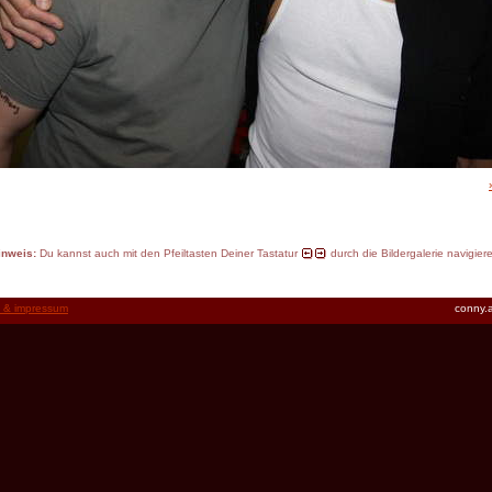
inweis:
Du kannst auch mit den Pfeiltasten Deiner Tastatur
durch die Bildergalerie navigier
t & impressum
conny.a