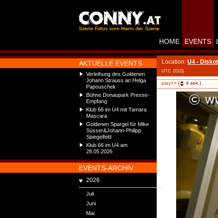
HOME
EVENTS
Location:
U4 - Disko
AKTUELLE EVENTS
UTC 2010)
Verleihung des Goldenen
Johann Strauss an Helga
play>>
(
4
sek.)
Papouschek
Bühne Donaupark Presse-
Empfang
Klub 66 im U4 mit Tamara
Mascara
Goldenen Spargel für Mike
Süsser&Johann-Philipp
Spiegelfeld
Klub 66 im U4 am
28.05.2026
EVENTS-ARCHIV
2026
Juli
Juni
Mai