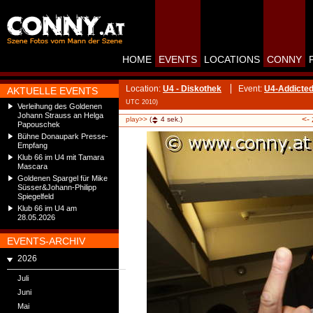
HOME
EVENTS
LOCATIONS
CONNY
Location:
U4 - Diskothek
Event:
U4-Addicted
AKTUELLE EVENTS
UTC 2010)
Verleihung des Goldenen
Johann Strauss an Helga
<-
play>>
(
4
sek.)
Papouschek
Bühne Donaupark Presse-
Empfang
Klub 66 im U4 mit Tamara
Mascara
Goldenen Spargel für Mike
Süsser&Johann-Philipp
Spiegelfeld
Klub 66 im U4 am
28.05.2026
EVENTS-ARCHIV
2026
Juli
Juni
Mai