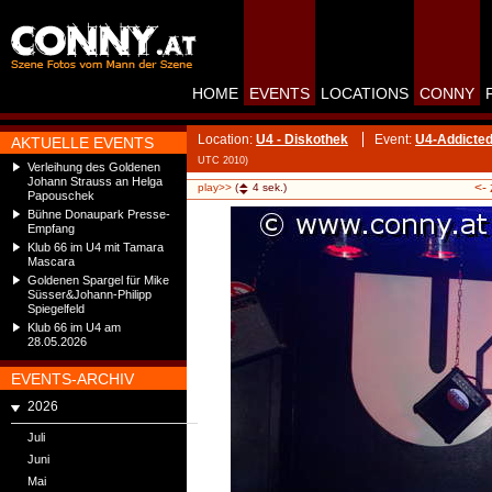
HOME
EVENTS
LOCATIONS
CONNY
Location:
U4 - Diskothek
Event:
U4-Addicted
AKTUELLE EVENTS
UTC 2010)
Verleihung des Goldenen
Johann Strauss an Helga
<-
play>>
(
4
sek.)
Papouschek
Bühne Donaupark Presse-
Empfang
Klub 66 im U4 mit Tamara
Mascara
Goldenen Spargel für Mike
Süsser&Johann-Philipp
Spiegelfeld
Klub 66 im U4 am
28.05.2026
EVENTS-ARCHIV
2026
Juli
Juni
Mai