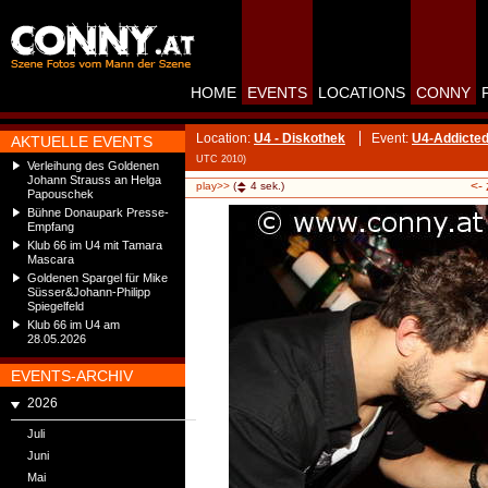
HOME
EVENTS
LOCATIONS
CONNY
Location:
U4 - Diskothek
Event:
U4-Addicted
AKTUELLE EVENTS
UTC 2010)
Verleihung des Goldenen
Johann Strauss an Helga
<-
play>>
(
4
sek.)
Papouschek
Bühne Donaupark Presse-
Empfang
Klub 66 im U4 mit Tamara
Mascara
Goldenen Spargel für Mike
Süsser&Johann-Philipp
Spiegelfeld
Klub 66 im U4 am
28.05.2026
EVENTS-ARCHIV
2026
Juli
Juni
Mai