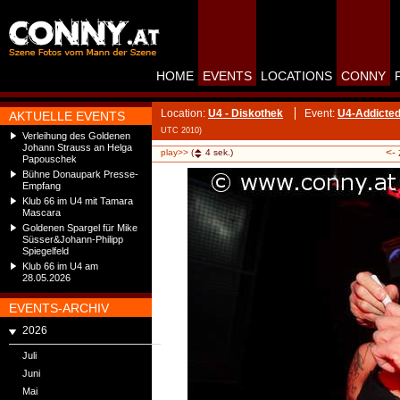
HOME
EVENTS
LOCATIONS
CONNY
Location:
U4 - Diskothek
Event:
U4-Addicted
AKTUELLE EVENTS
UTC 2010)
Verleihung des Goldenen
Johann Strauss an Helga
<-
play>>
(
4
sek.)
Papouschek
Bühne Donaupark Presse-
Empfang
Klub 66 im U4 mit Tamara
Mascara
Goldenen Spargel für Mike
Süsser&Johann-Philipp
Spiegelfeld
Klub 66 im U4 am
28.05.2026
EVENTS-ARCHIV
2026
Juli
Juni
Mai